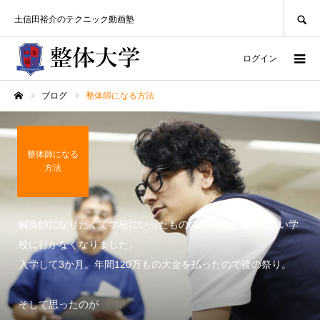
SEARCH
土信田裕介のテクニック動画塾
ログイン
ブログ
整体師になる方法
ホーム
整体師になる
方法
鍼灸師になりたくて学校にいったものの「何か違う」と思い学
校に行かなくなりました。
入学して3か月。年間120万もの大金を払ったので後の祭り。
そして思ったのが