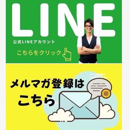
驚くべき真実
準備中
【2020年】ドシダがあんたの夢叶えたろか‼️
準備中
【整体師になるには】「もう毎日がつまらない…」と嘆くサラ
リーマンに継ぐ‼️
準備中