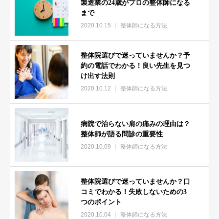
準備中
製造業の24歳がプロの整体師になる
まで
２．整体師になるための注意点
2020.10.15
整体師になる方法
【整体師】こんな整体師には要注！！
準備中
整体院選びで迷っていませんか？予
【整体師になるには】やってはいけない３つの事
約の電話でわかる！良い先生を見つ
準備中
け出す法則
【整体師になるには】現役整体師が告白「整体師になるデメリ
2020.10.12
整体師になる方法
ットとメリット」
準備中
病院で治らない肩の痛みの理由は？
開業前にかかってくる1本の電話にご注意を！！
整体師が語る問診の重要性
準備中
2020.10.09
整体師になる方法
整体院の評価をチェック！こんな口コミサイトには要注意で
す。
準備中
整体院選びで迷っていませんか？口
コミでわかる！失敗しないための3
【野球肩 治療】元西武ライオンズ大石達也投手が病院をたら
つのポイント
い回しにされた結果…
2020.10.04
整体師になる方法