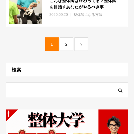
こんな整体師は終わってる？整体師
準備中
を目指すあなたがやるべき事
【ぎっくり腰 対処法】知らないでは済まされない！意外なぎ
2020.09.20
整体師になる方法
っくり腰対処法とは⁉️
準備中
４．整体師になる前に疑問を解消
【整体師になるには】開業するには国家資格は必要なのか？
1
2
準備中
整体師の資格は国家資格でしょうか？？
準備中
検索
整体師になるには…治療以外に勉強しておく事はありますか？
準備中
【整体師 資格】頭が悪くても整体師にはなれるのか？
準備中
整体院を開業するリスクをご存知ですか？
準備中
【独立開業】大多数がやりだからない!？禁断の集客方法