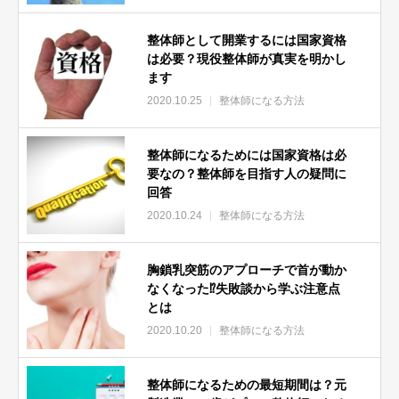
に向いてる人とは！？
準備中
整体師として開業するには国家資格
【整体師になるには】理解度200%‼️整体師としての適正年齢と
は必要？現役整体師が真実を明かし
ます
は⁉️
2020.10.25
整体師になる方法
準備中
【整体師になるには】「お前はクズだ」私が整体師になった理
由
整体師になるためには国家資格は必
要なの？整体師を目指す人の疑問に
準備中
回答
【整体師 給料】整骨院・リラクゼーション時代の給与大公
2020.10.24
整体師になる方法
開！
準備中
胸鎖乳突筋のアプローチで首が動か
【整体師】ズバリ整体師は儲かるっ‼️絶対３ヶ条とは⁉️
なくなった⁉️失敗談から学ぶ注意点
準備中
とは
【整体師になるには】国家資格を取らなかった理由
2020.10.20
整体師になる方法
準備中
整体院開業で超重要な◯◯‼️これで口コミは生まれます‼️
整体師になるための最短期間は？元