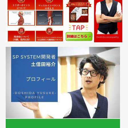
準備中
エステで自宅開業でリラクゼーション併設してやっていきた
い…
準備中
整体とマッサージ(もみほぐし)の違いって？高い？保険適用？
準備中
整体ってどのくらい通えばいいの？1回通っても効果ある？完
全に治す期間は？
準備中
整体にはどんな効果があるの？骨盤矯正はどれくらい持続する
の？腰痛への効果は？
準備中
スポーツ整体って効果ありますか？
準備中
５．土信田の想い
【整体師 堀江貴文】ホリエモンが脱サラに整体師を推奨する