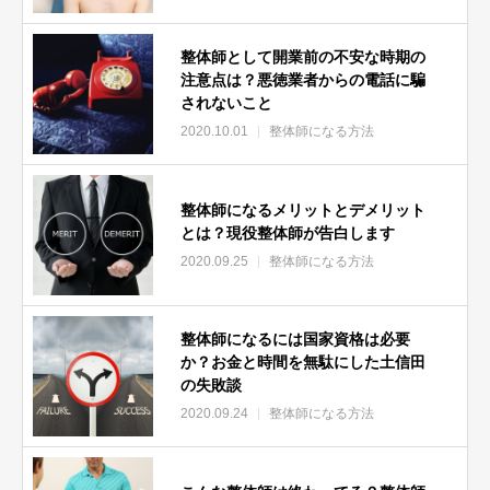
準備中
整体院選びで失敗しない方法！施術前の問診は？施術後のアフ
整体師として開業前の不安な時期の
ターケアは？担当者は毎回同じ？
注意点は？悪徳業者からの電話に騙
準備中
されないこと
３．整体師のテクニック編
2020.10.01
整体師になる方法
【整体師になるには】元製造業24歳が整体師になって半年後56
万売上た治療技術
整体師になるメリットとデメリット
準備中
とは？現役整体師が告白します
【整体師】治療の概念を覆す黄金ルール‼️最後の〆は胸鎖乳
2020.09.25
整体師になる方法
突！？
準備中
整体師になるには国家資格は必要
【整体師】大クレームにならない‼️ハムストリングスの正しい
か？お金と時間を無駄にした土信田
ポイントと捉え方
の失敗談
準備中
2020.09.24
整体師になる方法
【腰痛 治し方】おすすめ腰痛３大テクニック‼️これで腰痛は
恐くない！