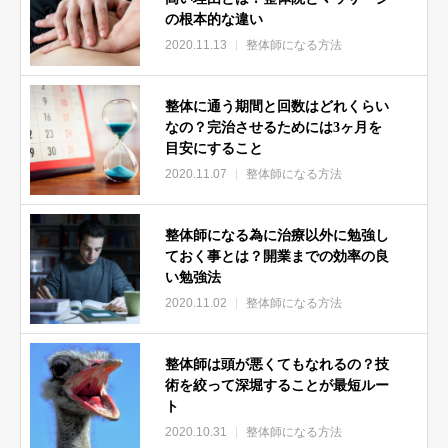
の根本的な違い
ことです。
2020.11.13
整体師になる方法
その先生がどんな道筋を辿っていったかを根掘り葉掘り調べる
整体に通う期間と回数はどれくらい
なり、検索していただいた方が良いですね。
なの？完治させるためには3ヶ月を
目安にすること
年収は「雇われ」と「開業」と変わってきますが、雇われの場
2020.11.07
整体師になる方法
合だいたい20万円です。忙しくても30～35万くらいでしょ
う。
整体師になる為に治療以外に勉強し
ておく事とは？開業までの効率の良
い勉強法
詳しく知りたい方はこちらの記事を、ぜひご覧くださいね。
2020.11.02
整体師になる方法
[st-card myclass="" id=2630 label="" pc_height="" name=""
整体師は頭が悪くてもなれるの？技
bgcolor="" color="" fontawesome="" readmore="on"
術を絞って深堀することが最短ルー
thumbnail="on"]
ト
【整体師になるには】失敗から学んだ最強の成功法則！整体師
2020.10.31
整体師になる方法