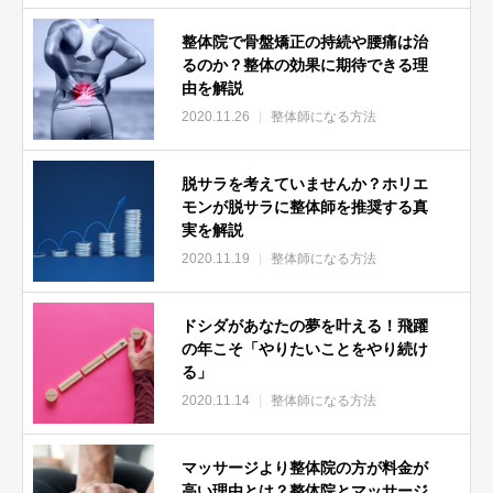
学校にいかなくても「整体師や整体師を教える講師になった方
法」を大公開！！
整体院で骨盤矯正の持続や腰痛は治
るのか？整体の効果に期待できる理
１．整体師になるための基礎知識
由を解説
土信田が知っている整体師の情報を赤裸々に公開します。
2020.11.26
整体師になる方法
整体師になる方法と年収は？
整体師になるために、まず初めにやるべき行動は１つ！
脱サラを考えていませんか？ホリエ
[st-minihukidashi fontawesome="" fontsize="80" fontweight=""
モンが脱サラに整体師を推奨する真
bgcolor="#3F51B5" color="#fff" margin="0 0 0 -6px"]ココがポ
実を解説
イント[/st-minihukidashi]
2020.11.19
整体師になる方法
[st-cmemo fontawesome="fa-hand-o-right"
iconcolor="#3F51B5" bgcolor="#E8EAF6" color="#000000"
ドシダがあなたの夢を叶える！飛躍
iconsize="200"]
の年こそ「やりたいことをやり続け
る」
2020.11.14
整体師になる方法
目標となる先生に直接会いに行く
[/st-cmemo]
マッサージより整体院の方が料金が
高い理由とは？整体院とマッサージ