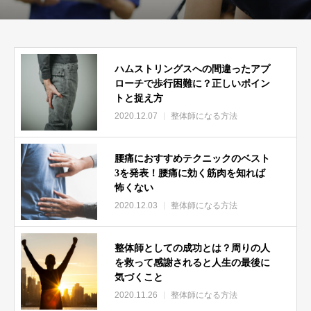
整体師になるには
ハムストリングスへの間違ったアプ
ローチで歩行困難に？正しいポイン
トと捉え方
学校なんて
2020.12.07
整体師になる方法
行かなくていいんちゃうんーーーー！
腰痛におすすめテクニックのベスト
3を発表！腰痛に効く筋肉を知れば
怖くない
2020.12.03
整体師になる方法
でした。
整体師としての成功とは？周りの人
ということで「整体師になる方法」を全部公開します。
を救って感謝されると人生の最後に
いや、違うな。
気づくこと
2020.11.26
整体師になる方法