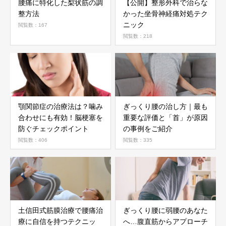
腰痛に特化した梨状筋の調
【公開】整形外科で治らな
整方法
かった坐骨神経痛対処テク
ニック
閲覧数：167
閲覧数：218
顎関節症の治療法は？噛み
ぎっくり腰の治し方｜最も
合わせにも有効！脳梗塞を
重要な評価と「首」が原因
防ぐチェックポイント
の事例をご紹介
閲覧数：406
閲覧数：335
土信田式筋膜治療で腰痛治
ぎっくり腰に弱腰のあなた
療に自信を持つテクニッ
へ…腹直筋からアプローチ