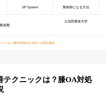
SP System
整体師になる方法
土信田整体大学
動画塾
ニックは？膝OA対処法を完全に公開＆解説
善テクニックは？膝OA対処
説