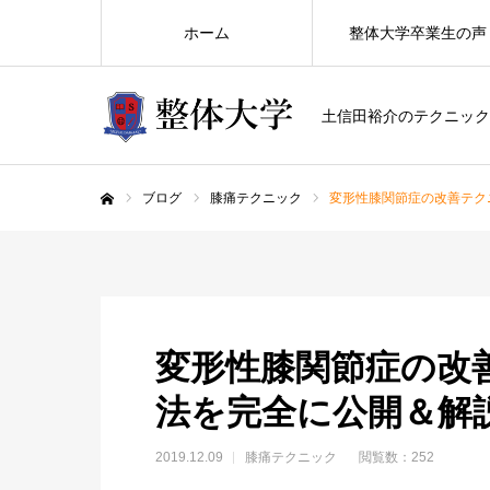
ホーム
整体大学卒業生の声
土信田裕介のテクニック
ブログ
膝痛テクニック
変形性膝関節症の改善テク
ホーム
変形性膝関節症の改
法を完全に公開＆解
2019.12.09
膝痛テクニック
閲覧数：252