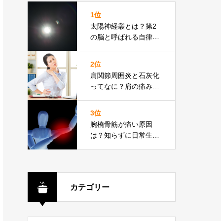
1位
太陽神経叢とは？第2
の脳と呼ばれる自律神
経の束について気にな
る疑問を解説
2位
肩関節周囲炎と石灰化
ってなに？肩の痛みの
原因や治療方法を徹底
解説
3位
腕橈骨筋が痛い原因
は？知らずに日常生活
で負担がかかってい
た！
カテゴリー