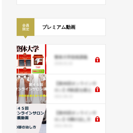
プレミアム動画
整体大学技術講義
2026.01.02
【第46回オンラインサ
ロン】内転筋を鍛える
べき理由５つ
2021.06.15
【第45回オンラインサ
ロン】O脚の治し方
2021.06.01