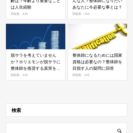
齢は？年齢より重要なこと
んな人？整体師になりたい
は人生経験
あなたに今必要な事とは？
閲覧数：436
閲覧数：269
脱サラを考えていません
整体師になるためには国家
か？ホリエモンが脱サラに
資格は必要なの？整体師を
整体師を推奨する真実を解
目指す人の疑問に回答
説
閲覧数：438
閲覧数：245
検索