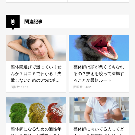
関連記事
整体院選びで迷っていませ
整体師は頭が悪くてもなれ
んか？口コミでわかる！失
るの？技術を絞って深堀す
敗しないための3つのポイ
ることが最短ルート
ント
閲覧数：157
閲覧数：432
整体師になるための適性年
整体師に向いてる人ってど