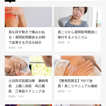
肩を回す動きで痛みがあ
肩こりから肩関節周囲炎に
る！肩関節周囲炎を10秒
移行するメカニズム
で改善する方法を紹介
閲覧数：82
閲覧数：550
土信田式筋膜治療 腕橈骨
【整骨院限定】5分で改
筋 上腕二頭筋 烏口腕
善！肩こりマニュアル施術
筋 三角筋テクニック法
閲覧数：137
閲覧数：1504