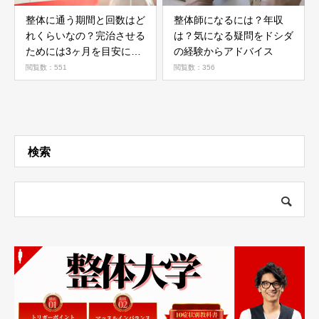
整体に通う期間と回数はど
整体師になるには？年収
れくらいなの？完治させる
は？気になる疑問をドシダ
ためには3ヶ月を目安にす
の経験からアドバイス
ること
閲覧数：551
閲覧数：356
検索