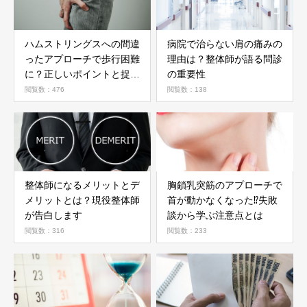
ハムストリングスへの間違
病院で治らない肩の痛みの
ったアプローチで歩行困難
理由は？整体師が語る問診
に？正しいポイントと捉え
の重要性
方
閲覧数：476
閲覧数：138
整体師になるメリットとデ
胸鎖乳突筋のアプローチで
メリットとは？現役整体師
首が動かなくなった⁉️失敗
が告白します
談から学ぶ注意点とは
閲覧数：316
閲覧数：233