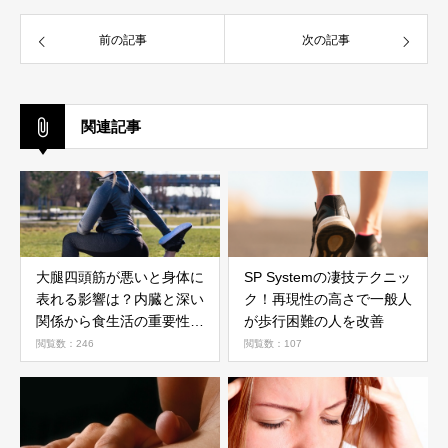
前の記事
次の記事
関連記事
大腿四頭筋が悪いと身体に
SP Systemの凄技テクニッ
表れる影響は？内臓と深い
ク！再現性の高さで一般人
関係から食生活の重要性を
が歩行困難の人を改善
解説
閲覧数：246
閲覧数：107