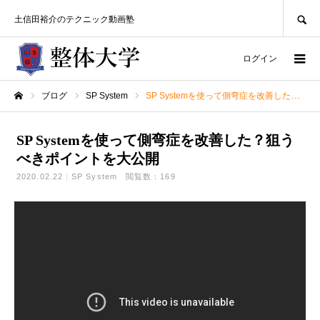
SEARCH
土信田裕介のテクニック動画塾
ログイン
ブログ
SP System
SP Systemを使って側弯症を改善した？狙うべきポイントを大公開
ホーム
SP Systemを使って側弯症を改善した？狙う
べきポイントを大公開
2020.02.22
SP System
閲覧数：169