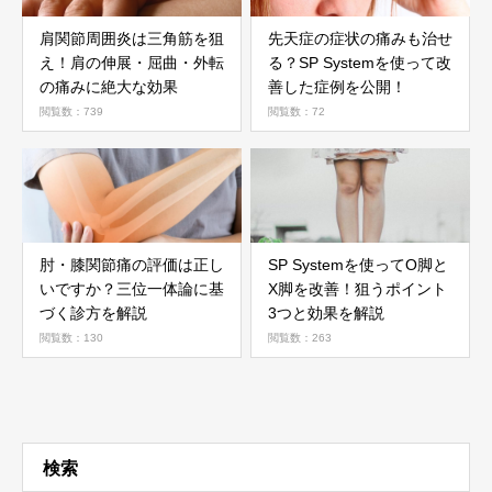
肩関節周囲炎は三角筋を狙
先天症の症状の痛みも治せ
え！肩の伸展・屈曲・外転
る？SP Systemを使って改
の痛みに絶大な効果
善した症例を公開！
閲覧数：739
閲覧数：72
肘・膝関節痛の評価は正し
SP Systemを使ってO脚と
いですか？三位一体論に基
X脚を改善！狙うポイント
づく診方を解説
3つと効果を解説
閲覧数：130
閲覧数：263
検索