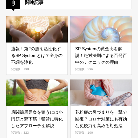
関連記事
速報！第2の脳を活性化す
SP Systemの黄金比を解
るSP Systemとは？全身の
説！絶対法則による百発百
不調を浄化
中のテクニックの理由
閲覧数：198
閲覧数：296
肩関節周囲炎を狙うには小
花粉症の鼻づまりを一撃で
円筋と棘下筋！猫背に特化
回復？コロナ対策にも有効
したアプローチを解説
な免疫力を高める対処法
閲覧数：323
閲覧数：190