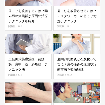
肩こりを改善するには？噛
肩こりを改善させるには？
み締め症候群が原因の治療
デスクワーカーの肩こり対
テクニックを紹介
処テクニック
閲覧数：286
閲覧数：272
土信田式筋膜治療 前鋸
肩関節周囲炎と石灰化って
筋 肩甲下筋 斜角筋 テ
なに？肩の痛みの原因や治
クニック法
療方法を徹底解説
閲覧数：519
閲覧数：4817