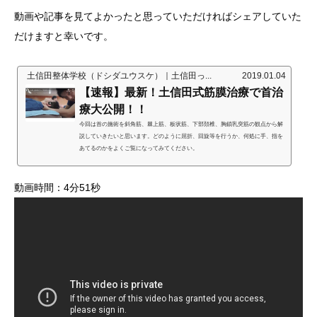
動画や記事を見てよかったと思っていただければシェアしていた
だけますと幸いです。
土信田整体学校（ドシダユウスケ）｜土信田っ...
2019.01.04
【速報】最新！土信田式筋膜治療で首治
療大公開！！
今回は首の施術を斜角筋、棘上筋、板状筋、下部頚椎、胸鎖乳突筋の観点から解
説していきたいと思います。どのように屈折、回旋等を行うか、何処に手、指を
あてるのかをよくご覧になってみてください。
動画時間：4分51秒