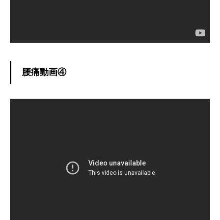
腰痛動画④