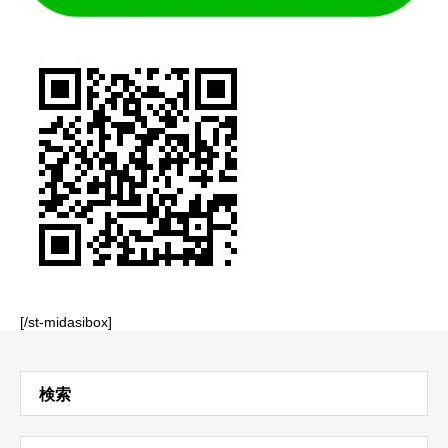
[/st-midasibox]
検索