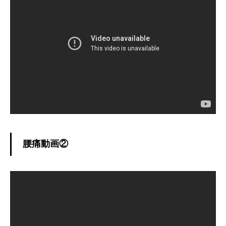
腰痛動画②