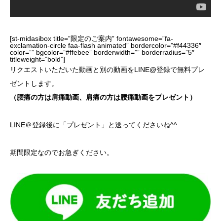
[st-midasibox title=”限定のご案内” fontawesome=”fa-
exclamation-circle faa-flash animated” bordercolor=”#f44336″
color=”” bgcolor=”#ffebee” borderwidth=”” borderradius=”5″
titleweight=”bold”]
リクエストいただいた動画と別の動画をLINE@登録で無料プレ
ゼントします。
（腰痛の方は肩痛動画、肩痛の方は腰痛動画をプレゼント）
LINE＠登録後に
「プレゼント」
と送ってくださいね^^
期間限定なのでお急ぎください。