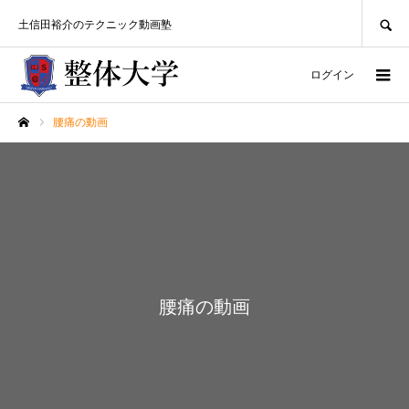
SEARCH
土信田裕介のテクニック動画塾
ログイン
腰痛の動画
ホーム
腰痛の動画