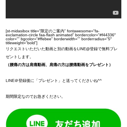
[st-midasibox title=”限定のご案内” fontawesome=”fa-
exclamation-circle faa-flash animated” bordercolor=”#f44336″
color=”” bgcolor=”#ffebee” borderwidth=”” borderradius=”5″
titleweight=”bold”]
リクエストいただいた動画と別の動画をLINE@登録で無料プレ
ゼントします。
（腰痛の方は肩痛動画、肩痛の方は腰痛動画をプレゼント）
LINE＠登録後に
「プレゼント」
と送ってくださいね^^
期間限定なのでお急ぎください。