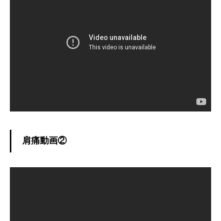
肩痛動画②