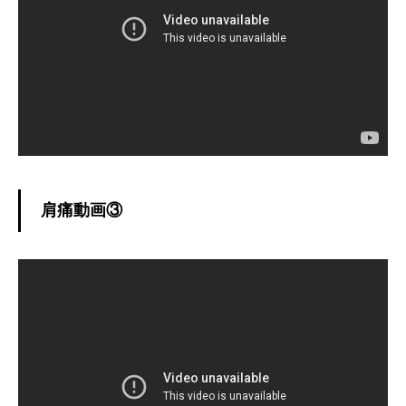
肩痛動画③