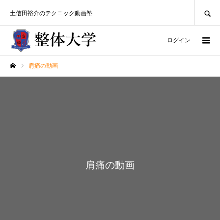
SEARCH
土信田裕介のテクニック動画塾
ログイン
肩痛の動画
ホーム
肩痛の動画