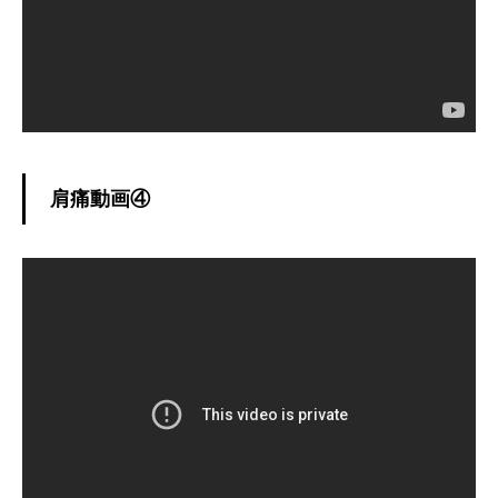
肩痛動画④