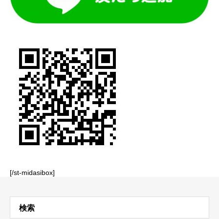
[/st-midasibox]
検索